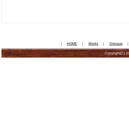
｜
HOME
｜
Works
｜
Dressup
Copyright(C) 20