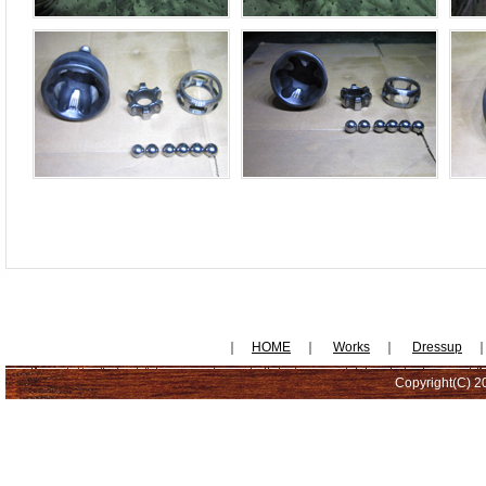
｜
HOME
｜
Works
｜
Dressup
Copyright(C) 20